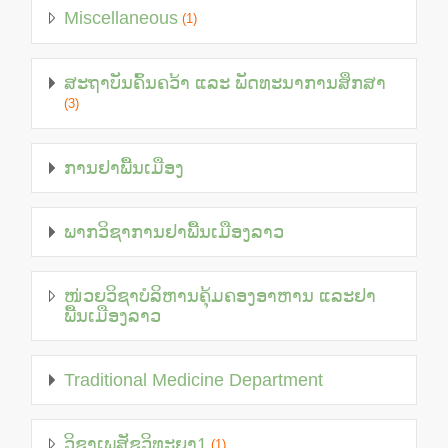
Miscellaneous
(1)
ສະຖາບັນຄົ້ນຄວ້າ ແລະ ພັດທະນາການສຶກສາ
(3)
ການຢາພື້ນເມືອງ
ພາກວິຊາການຢາພື້ນເມືອງລາວ
ໜ່ວຍວິຊາບໍລິຫານຄຸ້ມຄອງອາຫານ ແລະຢາ
ພື້ນເມືອງລາວ
Traditional Medicine Department
ວິຊາເພສັຊວິທະຍາ1
(1)