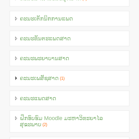
ຄະນະເຕັກນິກການແພດ
ຄະນະທັນຕະແພດສາດ
ຄະນະພະຍາບານສາດ
ຄະນະເພສັຊສາດ
(1)
ຄະນະແພດສາດ
ຝຶກອົບຮົມ Moodle ມະຫາວິທະຍາໄລ
ສຸຂະພາບ
(2)