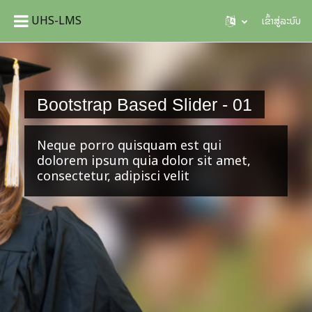
UHS-LMS
ເຂົ້າສູ່ລະບົບ
Skip to main content
Bootstrap Based Slider - 01
Neque porro quisquam est qui
dolorem ipsum quia dolor sit amet,
consectetur, adipisci velit