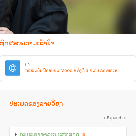
ທົດສອບຄວາມເຂົ້າໃຈ
URL
URL
ການປະເມີນຝຶກອົບຮົມ Moodle ຄັ້ງທີ 3 ລະດັບ Advance
ປະເພດຂອງລາຍວິຊາ
Expand all
ຄະນະສາທາລະນະສຸກສາດ
(3)