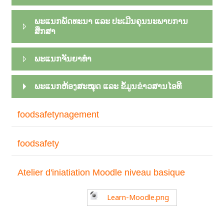
ພະແນກພັດທະນາ ແລະ ປະເມີນຄຸນນະພາບການ
ສຶກສາ
ພະແນກຈັນຍາທຳ
ພະແນກຫ້ອງສະໝຸດ ແລະ ຂໍ້ມູນຂ່າວສານໄອທີ
foodsafetynagement
foodsafety
Atelier d'iniatiation Moodle niveau basique
Learn-Moodle.png