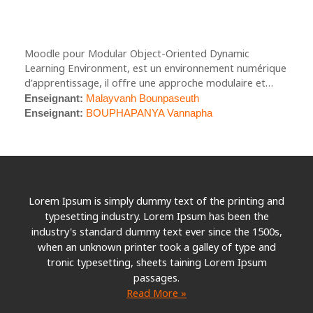
Moodle pour Modular Object-Oriented Dynamic
Learning Environment, est un environnement numérique
d’apprentissage, il offre une approche modulaire et
collaborative de l’enseignement et de l’apprentissage.
Enseignant:
Malayvanh Bounpaseuth
Les avantages pédagogiques:
C’est un Open source développé pour la communauté
Enseignant:
BOUPHAPANYA Vannapha
éducative, il intègre de nombreuses fonctionnalités pour
Meilleur accès à l'information favorisant la
couvrir les besoins pédagogique et technopédagogique.
communication
Accès aux contenu du cours permettant de se
concentrer en classe sur l'enseignement
Centralise dans un espace virtuel l'ensemble du
Lorem Ipsum is simply dummy text of the printing and
matériel pédagogique
typesetting industry. Lorem Ipsum has been the
Favorise les échanges entre les étudiants et
industry's standard dummy text ever since the 1500s,
l'enseignant
when an unknown printer took a galley of type and
Permet un partage en synchrone ou asynchone de
tronic typesetting, sheets taining Lorem Ipsum
l'information;
passages.
Multitude d'activités et ressources pour atteindre
Read More »
les objectifs pédagogiques
etc.