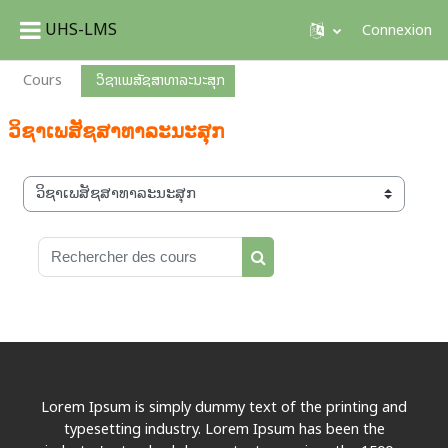
UHS-LMS
Connexion
Passer au contenu principal
Cours
ວິຊາເພສັຊສາທາລະນະສຸກ
ວິຊາເພສັຊສາທາລະນະສຸກ
Catégories de cours
Rechercher des cours
Rechercher des cours
Lorem Ipsum is simply dummy text of the printing and
typesetting industry. Lorem Ipsum has been the