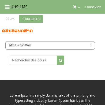
UHS-LMS
Connexion
Passer au contenu principal
Cours
ຄະນະແພດສາດ
ຄະນະແພດສາດ
Catégories de cours
Rechercher des cours
Rechercher des cours
Lorem Ipsum is simply dummy text of the printing and
typesetting industry. Lorem Ipsum has been the